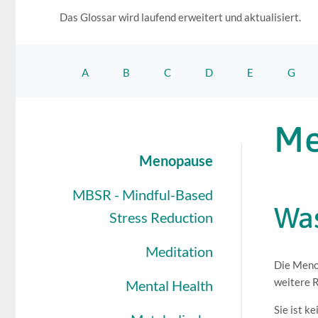
Das Glossar wird laufend erweitert und aktualisiert.
A
B
C
D
E
G
Me
Menopause
MBSR - Mindful-Based
Was
Stress Reduction
Meditation
Die Menop
weitere R
Mental Health
Sie ist k