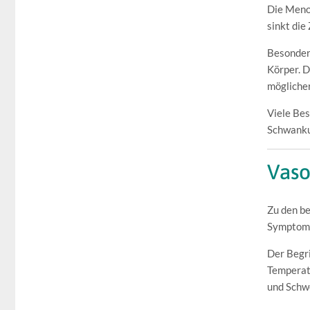
Die Menop
sinkt die
Besonders
Körper. D
möglicher
Viele Be
Schwankun
Vaso
Zu den b
Symptom
Der Begri
Temperat
und Schw