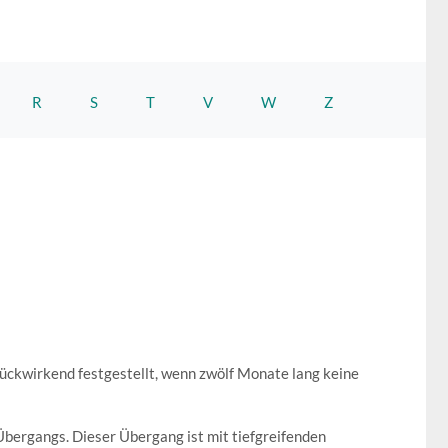
R
S
T
V
W
Z
ückwirkend festgestellt, wenn zwölf Monate lang keine
n Übergangs. Dieser Übergang ist mit tiefgreifenden