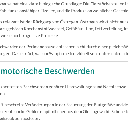
ause hat eine klare biologische Grundlage: Die Eierstöcke stellen 
 Zahl funktionsfähiger Eizellen, und die Produktion weiblicher Gesch
 relevant ist der Rückgang von Östrogen. Östrogen wirkt nicht nur a
azu gehören Knochenstoffwechsel, Gefäßfunktion, Fettverteilung, Ins
weise auch kognitive Prozesse.
schwerden der Perimenopause entstehen nicht durch einen gleichmä
gen. Das erklärt, warum Symptome individuell sehr unterschiedlich
motorische Beschwerden
ekanntesten Beschwerden gehören Hitzewallungen und Nachtschweiß
en.
ff beschreibt Veränderungen in der Steuerung der Blutgefäße und de
urzentrum im Gehirn empfindlicher aus dem Gleichgewicht. Schon k
eißreaktion auslösen.