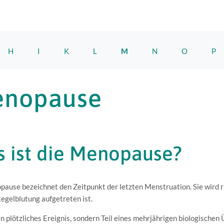
H
I
K
L
M
N
O
P
nopause
 ist die Menopause?
ause bezeichnet den Zeitpunkt der letzten Menstruation. Sie wird r
egelblutung aufgetreten ist.
ein plötzliches Ereignis, sondern Teil eines mehrjährigen biologische