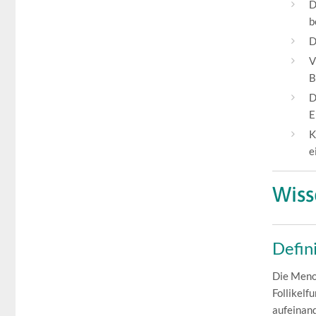
D
b
D
V
B
D
E
K
e
Wiss
Defini
Die Menop
Follikelf
aufeinan