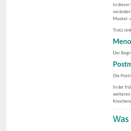
In dieser
veränder
Muskel- 
Trotz sin
Meno
Der Begri
Post
Die Post
In der f
weiteren 
Knochendi
Was 