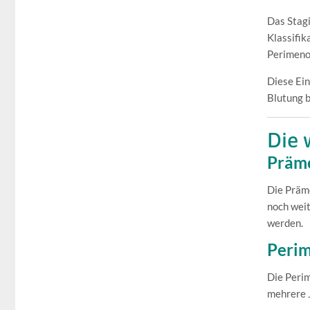
Das Stag
Klassifik
Perimeno
Diese Ein
Blutung b
Die 
Präm
Die Präm
noch weit
werden.
Peri
Die Perim
mehrere J