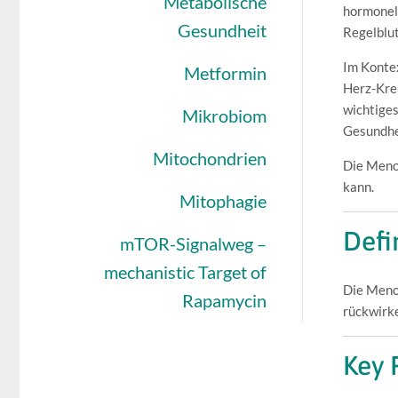
Metabolische
hormonell
Gesundheit
Regelblu
Im Kontex
Metformin
Herz-Krei
wichtiges
Mikrobiom
Gesundhei
Mitochondrien
Die Menop
kann.
Mitophagie
Defi
mTOR-Signalweg –
mechanistic Target of
Die Menop
Rapamycin
rückwirke
Key 