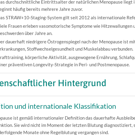
as durchschnittliche Eintrittsalter der natürlichen Menopause liegt
eginnt häufig bereits mehrere Jahre zuvor.
as STRAW+10-Staging-System gilt seit 2012 als internationale Refer
iele Frauen erleben vasomotorische Symptome wie Hitzewallungen un
eschwerden über Jahre an.
er dauerhaft niedrigere Östrogenspiegel nach der Menopause ist mit
rkrankungen, Stoffwechselgesundheit und Muskelabbau verbunden.
rafttraining, körperliche Aktivität, ausgewogene Ernährung, Schlafqu
iner präventiven Longevity-Strategie in Peri- und Postmenopause.
enschaftlicher Hintergrund
tion und internationale Klassifikation
ause ist gemäß internationaler Definition das dauerhafte Ausbleiben
unktion. Sie wird nicht im Moment der letzten Blutung diagnostiziert,
derfolgende Monate ohne Regelblutung vergangen sind.