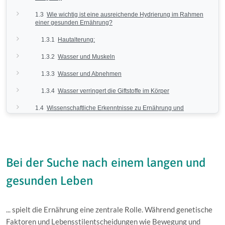
1.3
Wie wichtig ist eine ausreichende Hydrierung im Rahmen
einer gesunden Ernährung?
1.3.1
Hautalterung:
1.3.2
Wasser und Muskeln
1.3.3
Wasser und Abnehmen
1.3.4
Wasser verringert die Giftstoffe im Körper
1.4
Wissenschaftliche Erkenntnisse zu Ernährung und
Langlebigkeit
1.4.1
Praktische Tipps für eine lebensverlängernde
Ernährung
1.4.2
Langzeitstudien und Forschungsergebnisse
Bei der Suche nach einem langen und
1.5
Warum funktioniert gesunde Ernährung?
gesunden Leben
1.6
Praxisbeispiele für eine gesunde Ernährung
... spielt die Ernährung eine zentrale Rolle. Während genetische
1.6.1
Herausforderungen und Lösungsansätze
Faktoren und Lebensstilentscheidungen wie Bewegung und