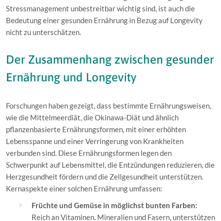
1.7
Wie sinnvoll sind Nahrungsergänzungsmittel für eine gesunde E
Stressmanagement unbestreitbar wichtig sind, ist auch die
1.8
Fazit
Bedeutung einer gesunden Ernährung in Bezug auf Longevity
nicht zu unterschätzen.
1.9
... weitere Beiträge zur Ernährung
1.10
Gesunde Snacks für mehr Energie
Der Zusammenhang zwischen gesunder
1.11
Wie Zucker die Gesundheit beeinflusst – warum weniger
Ernährung und Longevity
mehr ist
1.12
Wie viel Protein brauchen wir wirklich? Was das Alter
damit zu tun hat
Forschungen haben gezeigt, dass bestimmte Ernährungsweisen,
wie die Mittelmeerdiät, die Okinawa-Diät und ähnlich
pflanzenbasierte Ernährungsformen, mit einer erhöhten
Lebensspanne und einer Verringerung von Krankheiten
verbunden sind. Diese Ernährungsformen legen den
Schwerpunkt auf Lebensmittel, die Entzündungen reduzieren, die
Herzgesundheit fördern und die Zellgesundheit unterstützen.
Kernaspekte einer solchen Ernährung umfassen:
Früchte und Gemüse in möglichst bunten Farben:
Reich an Vitaminen, Mineralien und Fasern, unterstützen