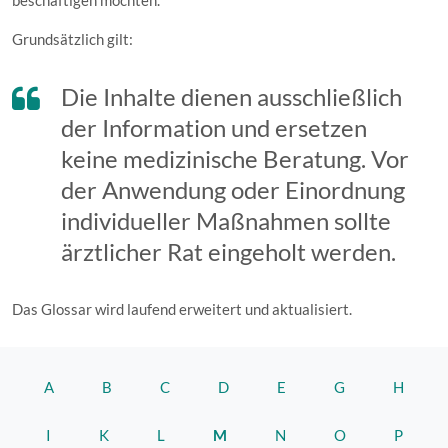
beschäftigen möchten.
Grundsätzlich gilt:
Die Inhalte dienen ausschließlich
der Information und ersetzen
keine medizinische Beratung. Vor
der Anwendung oder Einordnung
individueller Maßnahmen sollte
ärztlicher Rat eingeholt werden.
Das Glossar wird laufend erweitert und aktualisiert.
A
B
C
D
E
G
H
I
K
L
M
N
O
P