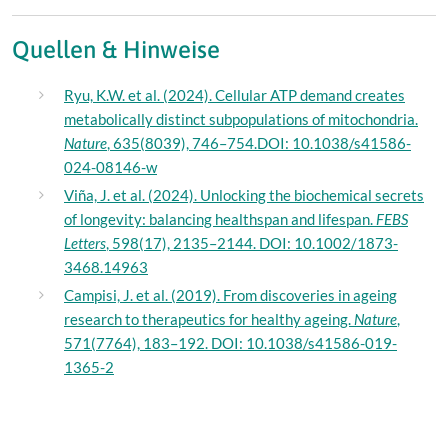
Quellen & Hinweise
Ryu, K.W. et al. (2024). Cellular ATP demand creates
metabolically distinct subpopulations of mitochondria.
Nature
, 635(8039), 746–754.DOI: 10.1038/s41586-
024-08146-w
Viña, J. et al. (2024). Unlocking the biochemical secrets
of longevity: balancing healthspan and lifespan.
FEBS
Letters
, 598(17), 2135–2144. DOI: 10.1002/1873-
3468.14963
Campisi, J. et al. (2019). From discoveries in ageing
research to therapeutics for healthy ageing.
Nature
,
571(7764), 183–192. DOI: 10.1038/s41586-019-
1365-2