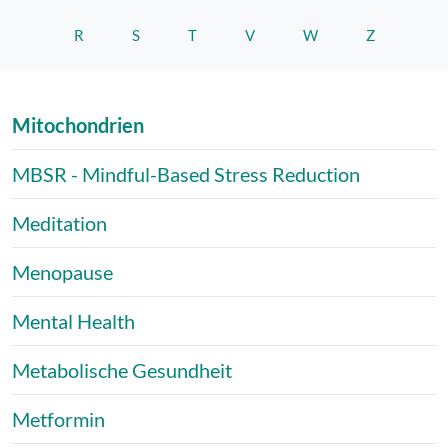
R
S
T
V
W
Z
Mitochondrien
MBSR - Mindful-Based Stress Reduction
Meditation
Menopause
Mental Health
Metabolische Gesundheit
Metformin