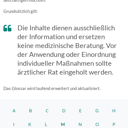
beschäftigen möchten.
Grundsätzlich gilt:
Die Inhalte dienen ausschließlich
der Information und ersetzen
keine medizinische Beratung. Vor
der Anwendung oder Einordnung
individueller Maßnahmen sollte
ärztlicher Rat eingeholt werden.
Das Glossar wird laufend erweitert und aktualisiert.
A
B
C
D
E
G
H
I
K
L
M
N
O
P