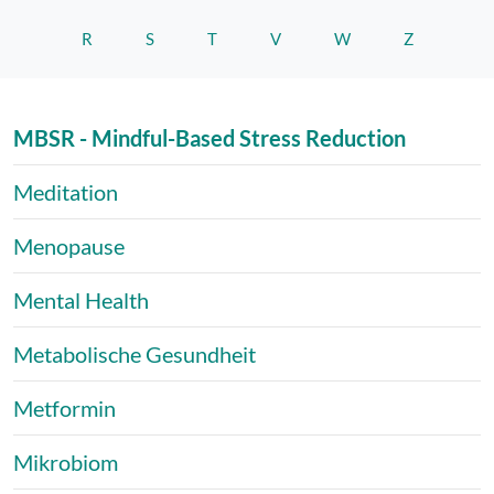
R
S
T
V
W
Z
MBSR - Mindful-Based Stress Reduction
Meditation
Menopause
Mental Health
Metabolische Gesundheit
Metformin
Mikrobiom