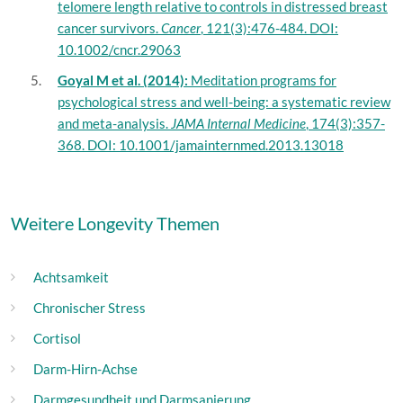
telomere length relative to controls in distressed breast
cancer survivors.
Cancer
, 121(3):476-484. DOI:
10.1002/cncr.29063
Goyal M et al. (2014):
Meditation programs for
psychological stress and well-being: a systematic review
and meta-analysis.
JAMA Internal Medicine
, 174(3):357-
368. DOI: 10.1001/jamainternmed.2013.13018
Weitere Longevity Themen
Achtsamkeit
Chronischer Stress
Cortisol
Darm-Hirn-Achse
Darmgesundheit und Darmsanierung