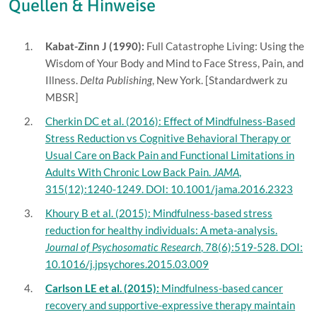
Quellen & Hinweise
Kabat-Zinn J (1990):
Full Catastrophe Living: Using the
Wisdom of Your Body and Mind to Face Stress, Pain, and
Illness.
Delta Publishing
, New York. [Standardwerk zu
MBSR]
Cherkin DC et al. (2016): Effect of Mindfulness-Based
Stress Reduction vs Cognitive Behavioral Therapy or
Usual Care on Back Pain and Functional Limitations in
Adults With Chronic Low Back Pain.
JAMA
,
315(12):1240-1249. DOI: 10.1001/jama.2016.2323
Khoury B et al. (2015): Mindfulness-based stress
reduction for healthy individuals: A meta-analysis.
Journal of Psychosomatic Research
, 78(6):519-528. DOI:
10.1016/j.jpsychores.2015.03.009
Carlson LE et al. (2015):
Mindfulness-based cancer
recovery and supportive-expressive therapy maintain