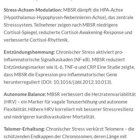
Stress-Achsen-Modulation:
MBSR dämpft die HPA-Achse
(Hypothalamus-Hypophysen-Nebennieren-Achse), das zentrale
Stresssystem. Teilnehmer zeigen nach MBSR niedrigere
Cortisol-Spiegel, reduzierte Cortisol-Awakening-Response und
verbesserte Cortisol-Rhythmik.
Entzündungshemmung:
Chronischer Stress aktiviert pro-
inflammatorische Signalkaskaden (NF-κB). MBSR reduziert
Entzündungsmarker wie IL-6, TNF-α und CRP. Eine Studie zeigte,
dass MBSR die Expression pro-inflammatorischer Gene
herunterreguliert (DOI: 10.1016/j.bbi.2012.10.013).
Autonome Balance:
MBSR verbessert die Herzratenvariabilität
(HRV) – ein Marker für vagale Tonuserhöhung und autonome
Flexibilität. Höhere HRV korreliert mit besserer Stressresilienz
und niedrigerer kardiovaskulärer Mortalität.
Telomer-Erhaltung:
Chronischer Stress verkürzt Telomere – die
schützenden Endkappen der Chromosomen, deren Länge mit