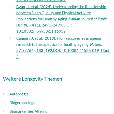
Byun, H. et al. (2024). Understanding the Relationship
between Sleep Quality and Physical Activity:
Implications for Healthy Aging.
Iranian Journal of Public
Health
, 53(11), 2491–2499. DOI:
10.18502/ijph.v53i11.16952
Campisi, J. et al. (2019). From discoveries in ageing
research to therapeutics for healthy ageing.
Nature
,
571(7764), 183–192.DOI: 10.1038/s41586-019-1365-
2
Weitere Longevity Themen
Autophagie
Biogerontologie
Biomarker des Alterns