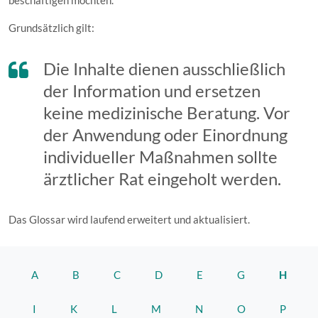
beschäftigen möchten.
Grundsätzlich gilt:
Die Inhalte dienen ausschließlich
der Information und ersetzen
keine medizinische Beratung. Vor
der Anwendung oder Einordnung
individueller Maßnahmen sollte
ärztlicher Rat eingeholt werden.
Das Glossar wird laufend erweitert und aktualisiert.
A
B
C
D
E
G
H
I
K
L
M
N
O
P