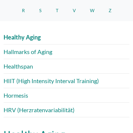
R
S
T
V
W
Z
Healthy Aging
Hallmarks of Aging
Healthspan
HIIT (High Intensity Interval Training)
Hormesis
HRV (Herzratenvariabilität)