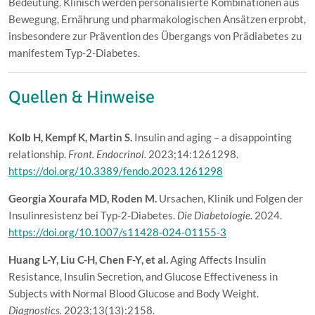
Bedeutung. Klinisch werden personalisierte Kombinationen aus
Bewegung, Ernährung und pharmakologischen Ansätzen erprobt,
insbesondere zur Prävention des Übergangs von Prädiabetes zu
manifestem Typ-2-Diabetes.
Quellen & Hinweise
Kolb H, Kempf K, Martin S.
Insulin and aging – a disappointing
relationship.
Front. Endocrinol.
2023;14:1261298.
https://doi.org/10.3389/fendo.2023.1261298
Georgia Xourafa MD, Roden M.
Ursachen, Klinik und Folgen der
Insulinresistenz bei Typ-2-Diabetes.
Die Diabetologie.
2024.
https://doi.org/10.1007/s11428-024-01155-3
Huang L-Y, Liu C-H, Chen F-Y, et al.
Aging Affects Insulin
Resistance, Insulin Secretion, and Glucose Effectiveness in
Subjects with Normal Blood Glucose and Body Weight.
Diagnostics.
2023;13(13):2158.