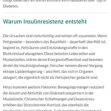
steigt dauerhaft an, und es entsteht ein Prädiabetes oder Typ-2-
Diabetes.
Warum Insulinresistenz entsteht
Die Ursachen sind vielschichtig und wirken oft zusammen. Wenn
Fettgewebe – besonders das Bauchfett – dauerhaft überfüllt ist,
beginnt es, Fettsäuren und Entzündungsstoffe in den
Blutkreislauf abzugeben. Diese belasten Leberzellen und
Muskelzellen, stören deren Energiestoffwechsel und hemmen
direkt die Insulinsignalwege. Forscher nennen diesen Vorgang
ektope Lipideinlagerung – also Fett, das sich in Organen
ablagert, die eigentlich nicht als Fettspeicher gedacht sind.
Hinzu kommen weitere Faktoren: Bewegungsmangel reduziert
die Anzahl und Aktivität von Glukosetransportern in der
Muskelzelle. Chronischer Schlafmangel und Dauerstress
erhöhen das Stresshormon Kortisol, das ebenfalls die
Insulinwirkung verschlechtert. Auch genetische Veranlagung