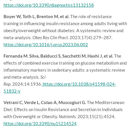
https://doi.org/10.3390/diagnostics13132158
Boyer W, Toth L, Brenton M, et al.
The role of resistance
training in influencing insulin resistance among adults living with
obesity/overweight without diabetes: A systematic review and
meta-analysis.
Obes Res Clin Pract.
2023;17(4):279–287.
https://doi.org/10.1016/j.orcp.2023.06.002
Fernanda M. Silva, Balducci S, Sacchetti M, Haxhi J, et al.
The
effects of combined exercise training on glucose metabolism and
inflammatory markers in sedentary adults: a systematic review
and meta-analysis.
Sci
Rep.
2024;14:1936.
https://doi.org/10.1038/s41598-024-
51832-y
Vetrani C, Verde L, Colao A, Muscogiuri G.
The Mediterranean
Diet: Effects on Insulin Resistance and Secretion in Individuals
with Overweight or Obesity.
Nutrients.
2023;15(21):4524.
https://doi.org/10.3390/nu15214524