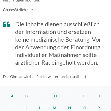
beschäftigen möchten.
Grundsätzlich gilt:
Die Inhalte dienen ausschließlich
der Information und ersetzen
keine medizinische Beratung. Vor
der Anwendung oder Einordnung
individueller Maßnahmen sollte
ärztlicher Rat eingeholt werden.
Das Glossar wird laufend erweitert und aktualisiert.
A
B
C
D
E
G
H
I
K
L
M
N
O
P