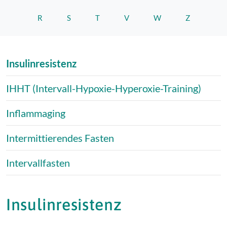
R
S
T
V
W
Z
Insulinresistenz
IHHT (Intervall-Hypoxie-Hyperoxie-Training)
Inflammaging
Intermittierendes Fasten
Intervallfasten
Insulinresistenz