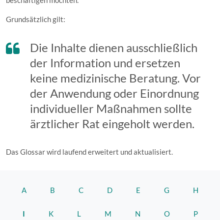
beschäftigen möchten.
Grundsätzlich gilt:
Die Inhalte dienen ausschließlich
der Information und ersetzen
keine medizinische Beratung. Vor
der Anwendung oder Einordnung
individueller Maßnahmen sollte
ärztlicher Rat eingeholt werden.
Das Glossar wird laufend erweitert und aktualisiert.
A
B
C
D
E
G
H
I
K
L
M
N
O
P