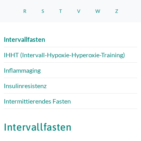
R
S
T
V
W
Z
Intervallfasten
IHHT (Intervall-Hypoxie-Hyperoxie-Training)
Inflammaging
Insulinresistenz
Intermittierendes Fasten
Intervallfasten