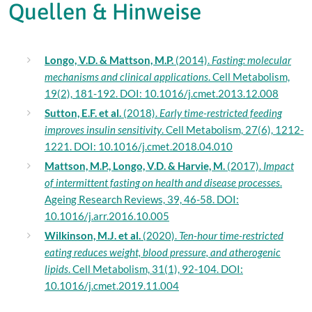
Quellen & Hinweise
Longo, V.D. & Mattson, M.P.
(2014).
Fasting: molecular
mechanisms and clinical applications
. Cell Metabolism,
19(2), 181-192. DOI: 10.1016/j.cmet.2013.12.008
Sutton, E.F. et al.
(2018).
Early time-restricted feeding
improves insulin sensitivity
. Cell Metabolism, 27(6), 1212-
1221. DOI: 10.1016/j.cmet.2018.04.010
Mattson, M.P., Longo, V.D. & Harvie, M.
(2017).
Impact
of intermittent fasting on health and disease processes
.
Ageing Research Reviews, 39, 46-58. DOI:
10.1016/j.arr.2016.10.005
Wilkinson, M.J. et al.
(2020).
Ten-hour time-restricted
eating reduces weight, blood pressure, and atherogenic
lipids
. Cell Metabolism, 31(1), 92-104. DOI:
10.1016/j.cmet.2019.11.004