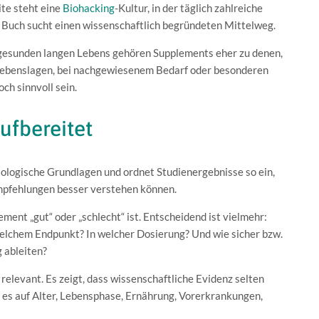
ite steht eine
Biohacking
-Kultur, in der täglich zahlreiche
 Buch sucht einen wissenschaftlich begründeten Mittelweg.
s gesunden langen Lebens gehören Supplements eher zu denen,
Lebenslagen, bei nachgewiesenem Bedarf oder besonderen
ch sinnvoll sein.
ufbereitet
biologische Grundlagen und ordnet Studienergebnisse so ein,
Empfehlungen besser verstehen können.
ment „gut“ oder „schlecht“ ist. Entscheidend ist vielmehr:
elchem Endpunkt? In welcher Dosierung? Und wie sicher bzw.
g ableiten?
elevant. Es zeigt, dass wissenschaftliche Evidenz selten
 es auf Alter, Lebensphase, Ernährung, Vorerkrankungen,