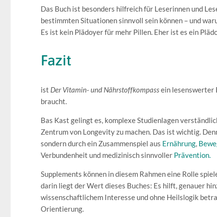
Das Buch ist besonders hilfreich für Leserinnen und L
bestimmten Situationen sinnvoll sein können – und war
Es ist kein Plädoyer für mehr Pillen. Eher ist es ein Plä
Fazit
ist
Der Vitamin- und Nährstoffkompass
ein lesenswerter 
braucht.
Bas Kast gelingt es, komplexe Studienlagen verständl
Zentrum von Longevity zu machen. Das ist wichtig. Den
sondern durch ein Zusammenspiel aus
Ernährung
,
Bewe
Verbundenheit und medizinisch sinnvoller
Prävention.
Supplements können in diesem Rahmen eine Rolle spielen
darin liegt der Wert dieses Buches: Es hilft, genauer
wissenschaftlichem Interesse und ohne Heilslogik betra
Orientierung.