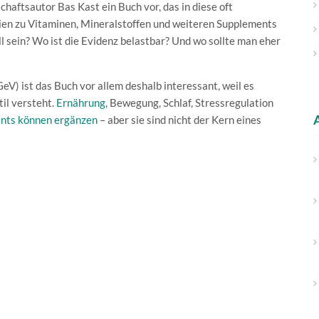
haftsautor Bas Kast ein Buch vor, das in diese oft
dien zu Vitaminen, Mineralstoffen und weiteren Supplements
l sein? Wo ist die Evidenz belastbar? Und wo sollte man eher
eV) ist das Buch vor allem deshalb interessant, weil es
il versteht.
Ernährung
, Bewegung, Schlaf, Stressregulation
nts können ergänzen
– aber sie sind nicht der Kern eines
 sind vor allem gut vermarktet?