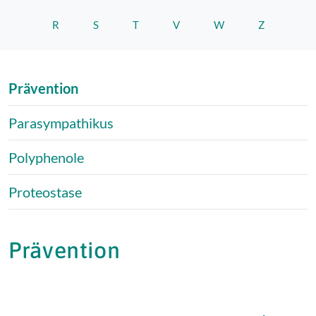
R
S
T
V
W
Z
Prävention
Parasympathikus
Polyphenole
Proteostase
Prävention