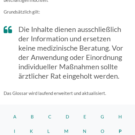
beschäftigen möchten.
Grundsätzlich gilt:
Die Inhalte dienen ausschließlich
der Information und ersetzen
keine medizinische Beratung. Vor
der Anwendung oder Einordnung
individueller Maßnahmen sollte
ärztlicher Rat eingeholt werden.
Das Glossar wird laufend erweitert und aktualisiert.
A
B
C
D
E
G
H
I
K
L
M
N
O
P