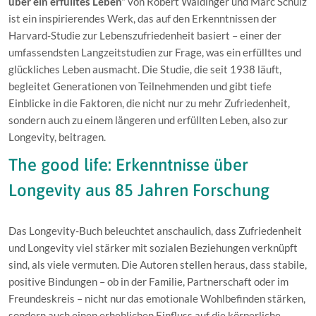
über ein erfülltes Leben“
von Robert Waldinger und Marc Schulz
ist ein inspirierendes Werk, das auf den Erkenntnissen der
Harvard-Studie zur Lebenszufriedenheit basiert – einer der
umfassendsten Langzeitstudien zur Frage, was ein erfülltes und
glückliches Leben ausmacht. Die Studie, die seit 1938 läuft,
begleitet Generationen von Teilnehmenden und gibt tiefe
Einblicke in die Faktoren, die nicht nur zu mehr Zufriedenheit,
sondern auch zu einem längeren und erfüllten Leben, also zur
Longevity, beitragen.
The good life: Erkenntnisse über
Longevity aus 85 Jahren Forschung
Das Longevity-Buch beleuchtet anschaulich, dass Zufriedenheit
und Longevity viel stärker mit sozialen Beziehungen verknüpft
sind, als viele vermuten. Die Autoren stellen heraus, dass stabile,
positive Bindungen – ob in der Familie, Partnerschaft oder im
Freundeskreis – nicht nur das emotionale Wohlbefinden stärken,
sondern auch einen erheblichen Einfluss auf die körperliche