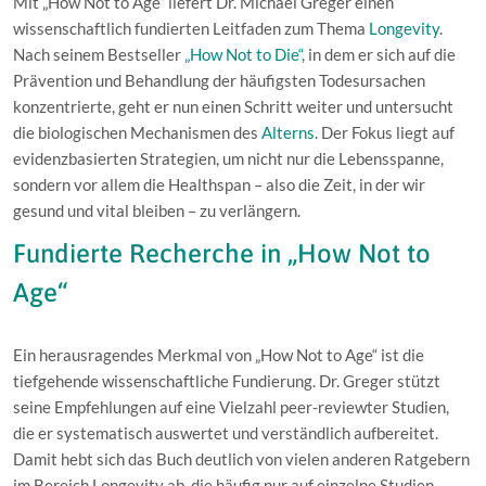
Mit „How Not to Age“ liefert Dr. Michael Greger einen
wissenschaftlich fundierten Leitfaden zum Thema
Longevity
.
Nach seinem Bestseller
„How Not to Die“
, in dem er sich auf die
Prävention und Behandlung der häufigsten Todesursachen
konzentrierte, geht er nun einen Schritt weiter und untersucht
die biologischen Mechanismen des
Alterns
. Der Fokus liegt auf
evidenzbasierten Strategien, um nicht nur die Lebensspanne,
sondern vor allem die Healthspan – also die Zeit, in der wir
gesund und vital bleiben – zu verlängern.
Fundierte Recherche in „How Not to
Age“
Ein herausragendes Merkmal von „How Not to Age“ ist die
tiefgehende wissenschaftliche Fundierung. Dr. Greger stützt
seine Empfehlungen auf eine Vielzahl peer-reviewter Studien,
die er systematisch auswertet und verständlich aufbereitet.
Damit hebt sich das Buch deutlich von vielen anderen Ratgebern
im Bereich Longevity ab, die häufig nur auf einzelne Studien